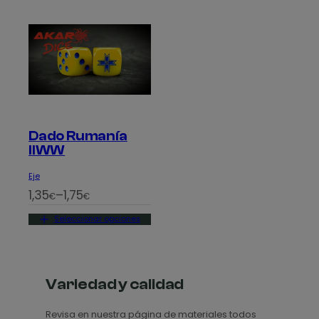
Dado Rumanía
IIWW
Eje
R
1,35
–
1,75
€
€
a
Seleccionar opciones
n
g
o
d
Variedad y calidad
e
Revisa en nuestra página de materiales todos