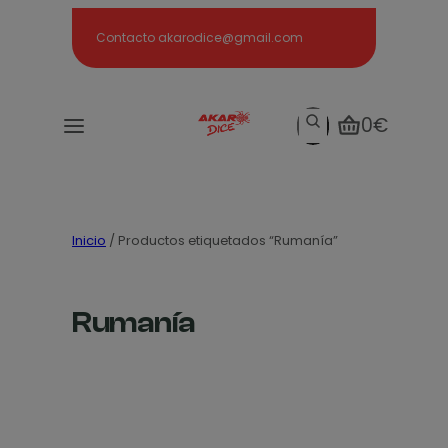
Search
Contacto akarodice@gmail.com
Search
0€
Inicio
/ Productos etiquetados “Rumanía”
Rumanía