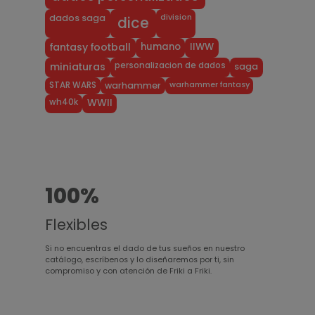
division
dados saga
dice
humano
IIWW
fantasy football
personalizacion de dados
miniaturas
saga
warhammer fantasy
STAR WARS
warhammer
wh40k
WWII
100%
Flexibles
Si no encuentras el dado de tus sueños en nuestro
catálogo, escríbenos y lo diseñaremos por ti, sin
compromiso y con atención de Friki a Friki.