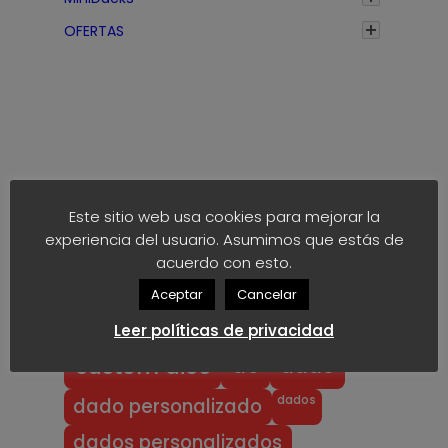
h
a
OFERTAS
s
t
a
1
,
7
Etiquetas
5
Este sitio web usa cookies para mejorar la
€
experiencia del usuario. Asumimos que estás de
anime
block
40k
akaro dice
acuerdo con esto.
block dice
bloodbowl
blood bowl
Aceptar
Cancelar
chibi
chibi bowl
custom d6
Leer políticas de privacidad
dado
d6
custom dice
dados
dado personalizado
dados personalizados