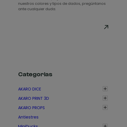
p
nuestros colores y tipos de dados, pregúntanos
r
ante cualquier duda.
e
c
i
o
s
:
d
e
s
Categorias
d
e
AKARO DICE
1
AKARO PRINT 3D
,
3
AKARO PROPS
5
Antiestres
€
MiniDucks