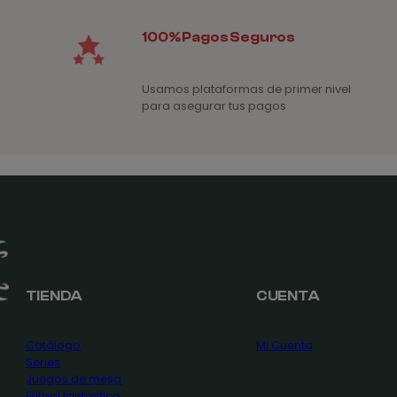
100% Pagos Seguros
Usamos plataformas de primer nivel
para asegurar tus pagos
TIENDA
CUENTA
Catálogo
Mi Cuenta
Series
Juegos de mesa
Fútbol fantástico