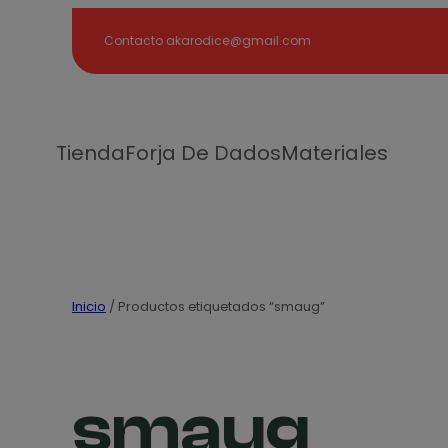
Search
Contacto akarodice@gmail.com
Tienda
Forja De Dados
Materiales
Inicio
/ Productos etiquetados “smaug”
smaug