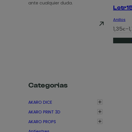
ante cualquier duda.
Lotr1
Anillos
R
1,35
–
1
€
a
n
g
o
d
e
p
Categorias
r
e
AKARO DICE
c
AKARO PRINT 3D
i
AKARO PROPS
o
s
Antiestres