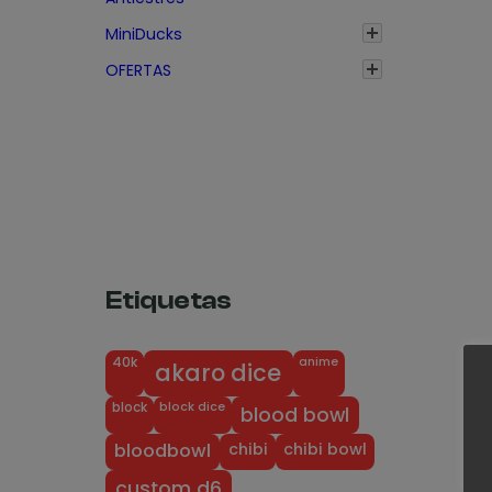
:
MiniDucks
d
OFERTAS
e
s
d
e
1
,
3
5
Etiquetas
€
h
anime
40k
akaro dice
a
block dice
block
s
blood bowl
t
chibi
chibi bowl
bloodbowl
a
custom d6