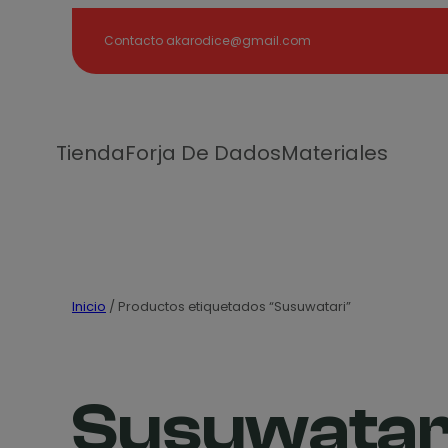
Search
Contacto akarodice@gmail.com
Tienda
Forja De Dados
Materiales
Inicio
/ Productos etiquetados “Susuwatari”
Susuwatar