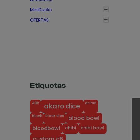
e
MiniDucks
c
OFERTAS
i
o
s
:
d
e
s
d
Etiquetas
e
1
anime
40k
akaro dice
,
3
block dice
block
blood bowl
5
chibi
chibi bowl
bloodbowl
€
custom d6