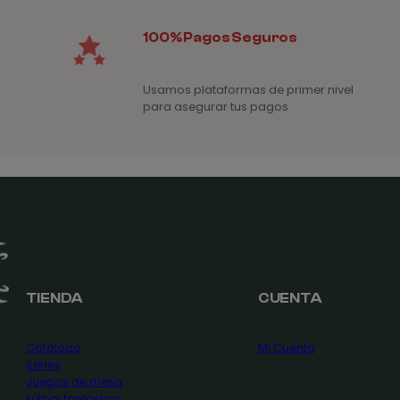
100% Pagos Seguros
Usamos plataformas de primer nivel
para asegurar tus pagos
TIENDA
CUENTA
Catálogo
Mi Cuenta
Series
Juegos de mesa
Fútbol fantástico