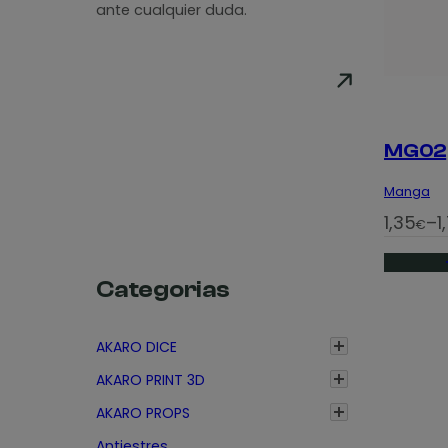
ante cualquier duda.
MG02
Manga
R
1,35
–
1
€
a
n
Categorias
g
o
AKARO DICE
d
AKARO PRINT 3D
e
p
AKARO PROPS
r
Antiestres