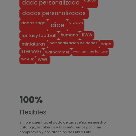
dados
dado personalizado
dados personalizados
division
dados saga
dice
humano
IIWW
fantasy football
personalizacion de dados
miniaturas
saga
warhammer fantasy
STAR WARS
warhammer
wh40k
WWII
100%
Flexibles
Si no encuentras el dado de tus sueños en nuestro
catálogo, escríbenos y lo diseñaremos por ti, sin
compromiso y con atención de Friki a Friki.