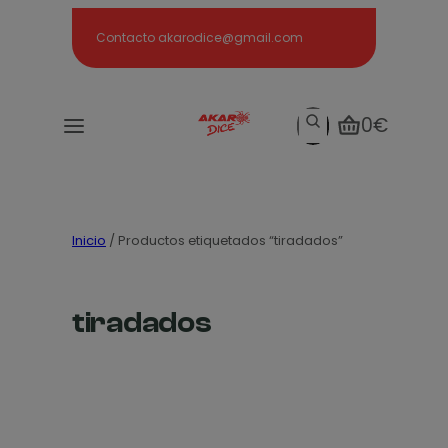
Search
Contacto akarodice@gmail.com
Search
0€
Inicio
/ Productos etiquetados “tiradados”
tiradados