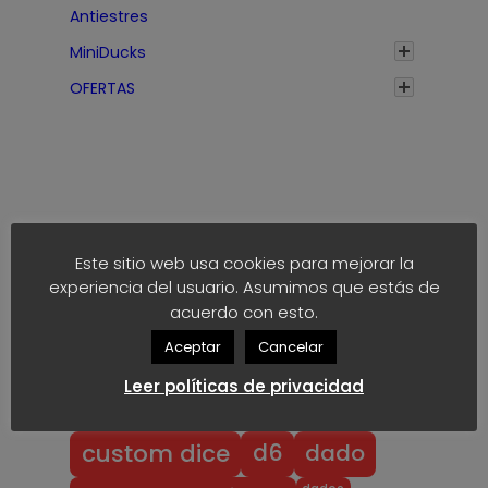
Antiestres
MiniDucks
OFERTAS
Este sitio web usa cookies para mejorar la
Etiquetas
experiencia del usuario. Asumimos que estás de
acuerdo con esto.
anime
block
40k
akaro dice
Aceptar
Cancelar
block dice
bloodbowl
blood bowl
Leer políticas de privacidad
chibi
chibi bowl
custom d6
dado
d6
custom dice