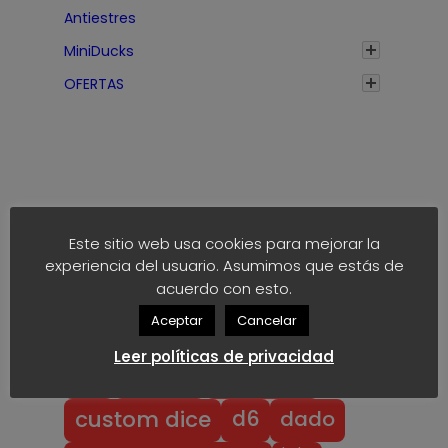
5
5
Antiestres
€
€
MiniDucks
h
h
a
a
OFERTAS
s
s
t
t
a
a
1
1
,
,
7
7
Este sitio web usa cookies para mejorar la
Etiquetas
5
5
experiencia del usuario. Asumimos que estás de
€
€
acuerdo con esto.
anime
block
40k
akaro dice
Aceptar
Cancelar
block dice
bloodbowl
blood bowl
Leer políticas de privacidad
chibi
chibi bowl
custom d6
dado
d6
custom dice