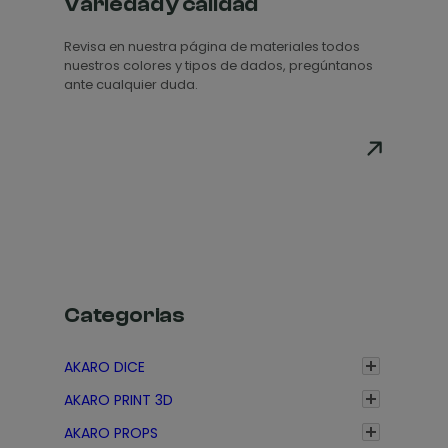
d
d
Variedad y calidad
e
e
Revisa en nuestra página de materiales todos
p
p
nuestros colores y tipos de dados, pregúntanos
r
r
ante cualquier duda.
e
e
c
c
i
i
o
o
s
s
:
:
d
d
e
e
s
s
Categorias
d
d
e
e
AKARO DICE
1
1
AKARO PRINT 3D
,
,
3
3
AKARO PROPS