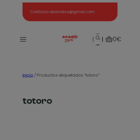
Search
Contacto akarodice@gmail.com
Search
0€
Inicio
/ Productos etiquetados “totoro”
totoro