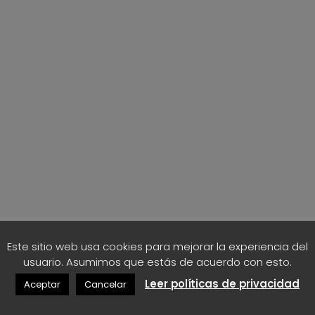
o
s
:
d
e
s
d
e
5
,
5
5
€
Este sitio web usa cookies para mejorar la experiencia del
h
usuario. Asumimos que estás de acuerdo con esto.
a
Leer políticas de privacidad
s
Aceptar
Cancelar
t