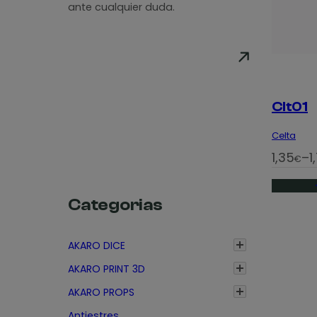
ante cualquier duda.
Clt01
Celta
R
1,35
–
1
€
a
n
Categorias
g
o
AKARO DICE
d
AKARO PRINT 3D
e
p
AKARO PROPS
r
Antiestres