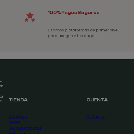
100% Pagos Seguros
Usamos plataformas de primer nivel
para asegurar tus pagos
TIENDA
CUENTA
Catálogo
Mi Cuenta
Series
Juegos de mesa
Fútbol fantástico