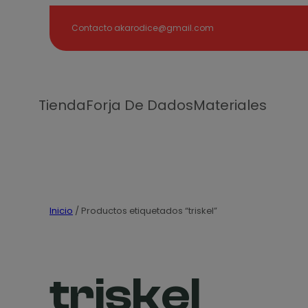
Search
Contacto akarodice@gmail.com
Tienda
Forja De Dados
Materiales
Inicio
/ Productos etiquetados “triskel”
triskel