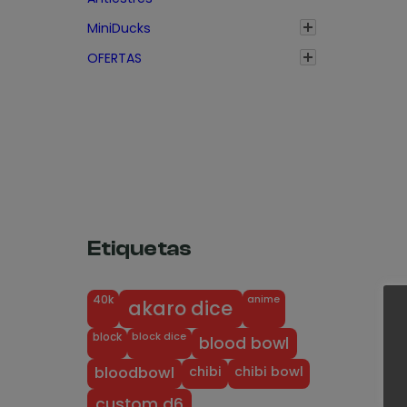
e
MiniDucks
c
OFERTAS
i
o
s
:
d
e
s
d
Etiquetas
e
1
anime
40k
akaro dice
,
3
block dice
block
blood bowl
5
chibi
chibi bowl
bloodbowl
€
custom d6