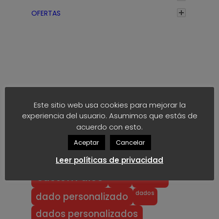
a
OFERTAS
s
t
a
4
€
Etiquetas
Este sitio web usa cookies para mejorar la
experiencia del usuario. Asumimos que estás de
anime
block
40k
akaro dice
acuerdo con esto.
block dice
bloodbowl
blood bowl
Aceptar
Cancelar
chibi
chibi bowl
custom d6
Leer políticas de privacidad
dado
d6
custom dice
dados
dado personalizado
dados personalizados