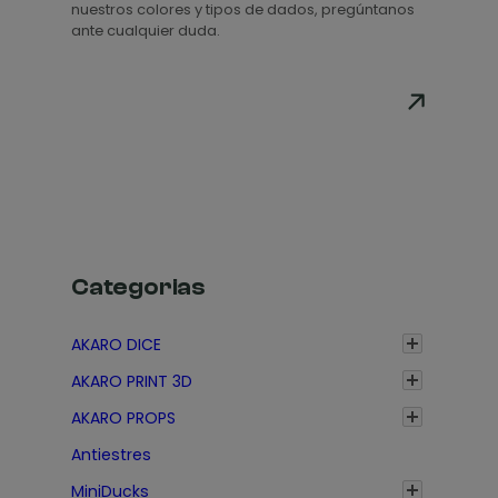
nuestros colores y tipos de dados, pregúntanos
r
ante cualquier duda.
e
c
i
o
s
:
d
e
s
Categorias
d
e
AKARO DICE
3
AKARO PRINT 3D
,
2
AKARO PROPS
0
Antiestres
€
MiniDucks
h