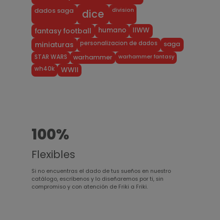
division
dados saga
dice
humano
IIWW
fantasy football
personalizacion de dados
miniaturas
saga
warhammer fantasy
STAR WARS
warhammer
wh40k
WWII
100%
Flexibles
Si no encuentras el dado de tus sueños en nuestro
catálogo, escríbenos y lo diseñaremos por ti, sin
compromiso y con atención de Friki a Friki.