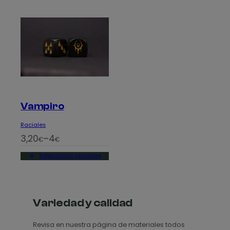
Vampiro
Raciales
R
3,20
–
4
€
€
a
Seleccionar opciones
n
g
o
d
Variedad y calidad
e
Revisa en nuestra página de materiales todos
p