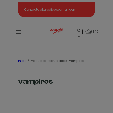
Search
Contacto akarodice@gmail.com
Search
0€
Inicio
/ Productos etiquetados “vampiros”
vampiros