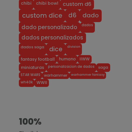
chibi
chibi bowl
custom d6
dado
d6
custom dice
dados
dado personalizado
dados personalizados
division
dados saga
dice
humano
IIWW
fantasy football
personalizacion de dados
miniaturas
saga
warhammer fantasy
STAR WARS
warhammer
wh40k
WWII
100%