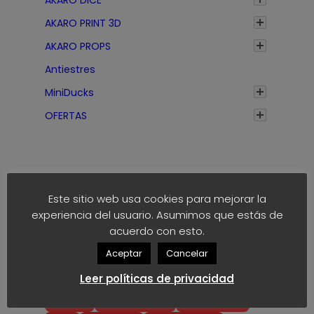
AKARO PRINT 3D
AKARO PROPS
Antiestres
MiniDucks
OFERTAS
Este sitio web usa cookies para mejorar la
experiencia del usuario. Asumimos que estás de
Etiquetas
acuerdo con esto.
Aceptar
Cancelar
anime
block
40k
akaro dice
Leer políticas de privacidad
block dice
bloodbowl
blood bowl