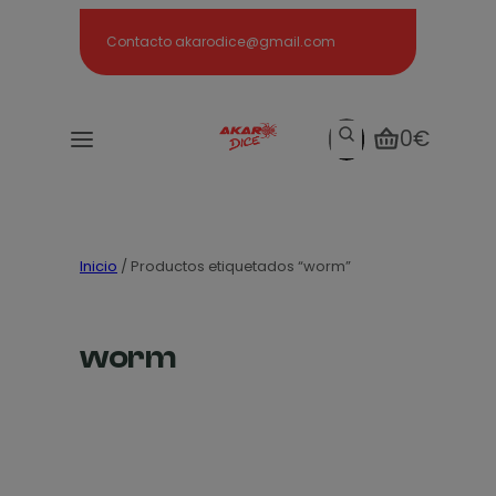
Search
Contacto akarodice@gmail.com
Search
0€
Inicio
/ Productos etiquetados “worm”
worm