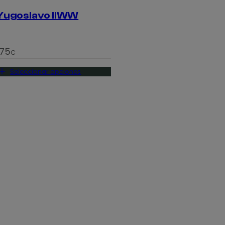
Yugoslavo IIWW
,75
€
Seleccionar opciones