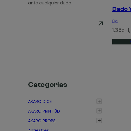
ante cualquier duda.
Dado 
Eje
R
1,35
–
1
€
a
n
g
o
d
e
Categorias
p
r
e
AKARO DICE
c
AKARO PRINT 3D
i
AKARO PROPS
o
Antiestres