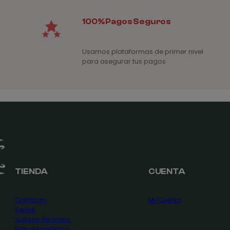
100% Pagos Seguros
Usamos plataformas de primer nivel
para asegurar tus pagos
TIENDA
CUENTA
Catálogo
Mi Cuenta
Series
Juegos de mesa
Fútbol fantástico