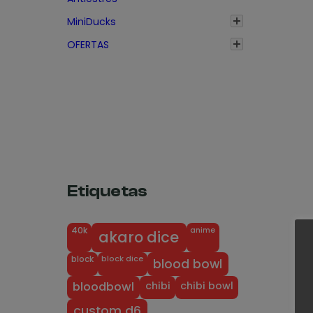
s
:
MiniDucks
d
OFERTAS
e
s
d
e
1
,
3
Etiquetas
5
€
h
anime
40k
akaro dice
a
block dice
block
blood bowl
s
t
chibi
chibi bowl
bloodbowl
a
custom d6