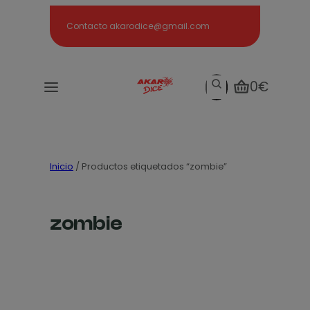
Search
Contacto akarodice@gmail.com
Search
0€
Inicio
/ Productos etiquetados “zombie”
zombie