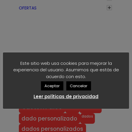
a
OFERTAS
s
t
a
4
€
Etiquetas
Este sitio web usa cookies para mejorar la
experiencia del usuario. Asumimos que estás de
anime
block
40k
akaro dice
acuerdo con esto.
block dice
bloodbowl
blood bowl
Aceptar
Cancelar
chibi
chibi bowl
custom d6
Leer políticas de privacidad
dado
d6
custom dice
dados
dado personalizado
dados personalizados