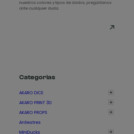
nuestros colores y tipos de dados, pregúntanos
r
ante cualquier duda.
e
c
i
o
s
:
d
e
s
Categorias
d
e
AKARO DICE
3
AKARO PRINT 3D
,
2
AKARO PROPS
0
Antiestres
€
MiniDucks
h