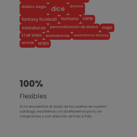
division
dados saga
dice
humano
IIWW
fantasy football
personalizacion de dados
miniaturas
saga
warhammer fantasy
STAR WARS
warhammer
wh40k
WWII
100%
Flexibles
Si no encuentras el dado de tus sueños en nuestro
catálogo, escríbenos y lo diseñaremos por ti, sin
compromiso y con atención de Friki a Friki.