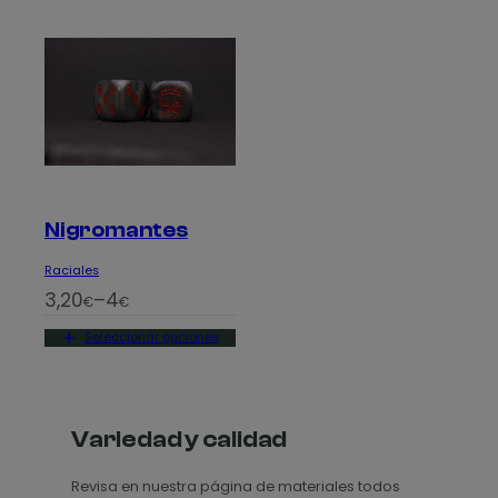
Nigromantes
Raciales
R
3,20
–
4
€
€
a
Seleccionar opciones
n
g
o
d
Variedad y calidad
e
Revisa en nuestra página de materiales todos
p